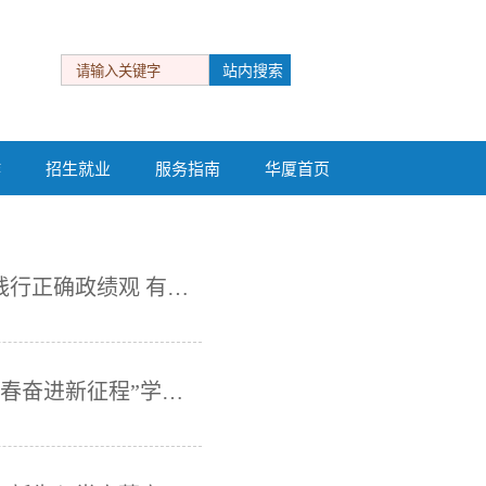
作
招生就业
服务指南
华厦首页
作
招生就业
服务指南
华厦首页
厦门华厦学院举办“鹭江讲坛”之《树立和践行正确政绩观 有效防范和纠治政绩观偏差》专题讲座
商务与管理学院举办“学思践悟新思想，青春奋进新征程”学生党员微党课大赛