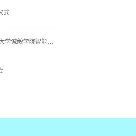
仪式
互学样板经验 共筑育人高地｜我院赴集美大学诚毅学院智能制造与机械工程系开展样板支部建设学习交流活动
会