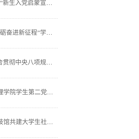
商务与管理学院举办“青春向党，信仰启航”新生入党启蒙宣讲会暨“五星闪耀”大学生党员青春成长故事分享会
商务与管理学院举办“青春向党谱新篇，砥砺奋进新征程”学生党员微党课大赛
厦门华厦学院举办“鹭江讲坛”之《锲而不舍贯彻中央八项规定精神》
追寻红色记忆，传承革命精神｜商务与管理学院学生第二党支部赴厦门市集美区崎沟村开展主题党日活动
商务与管理学院学生第二党支部与厦门科技馆共建大学生社会实践服务基地