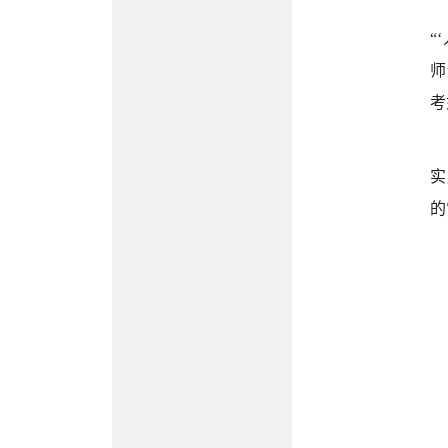
“
师
考
实
的