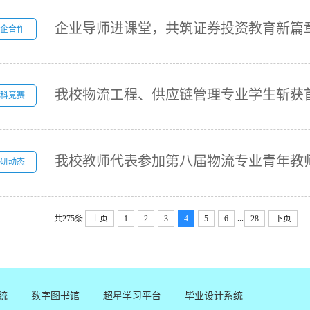
企合作
科竞赛
研动态
...
共275条
上页
1
2
3
4
5
6
28
下页
统
数字图书馆
超星学习平台
毕业设计系统