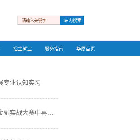
作
招生就业
服务指南
华厦首页
作
招生就业
服务指南
华厦首页
开展专业认知实习
商务与管理学院学子在第三届全国供应链金融实战大赛中再创佳绩