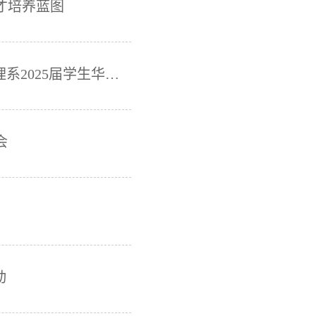
才培养蓝图
扬帆起航，勇往“职前”——金融与投资管理系2025届学生华福证券生产性实习圆满结束
会
！
动