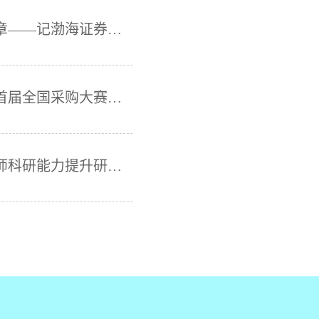
企业导师进课堂，共筑证券投资教育新篇章——记渤海证券厦门分公司走进厦门华厦学院活动
我校物流工程、供应链管理专业学生斩获首届全国采购大赛一等奖
我校教师代表参加第八届物流专业青年教师科研能力提升研修班