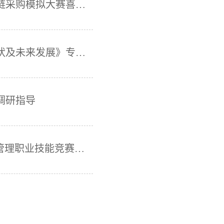
厦门华厦学院在2020年（首届）全国供应链采购模拟大赛喜获佳绩
物流工程专业开展《冷链物流的特点、现状及未来发展》专题讲座
调研指导
厦门华厦学院在“物产中大杯”全国供应链管理职业技能竞赛中喜获佳绩