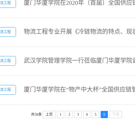
流工程
流工程
武汉学院管理学院一行莅临厦门华厦学院
流工程
流工程
共56条
上页
1
2
3
4
5
6
下页